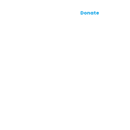
Facebook
Twitter
Instagram
TikTok
ore
Donate