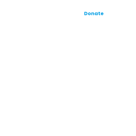
Facebook
Twitter
Instagram
TikTok
ore
Donate